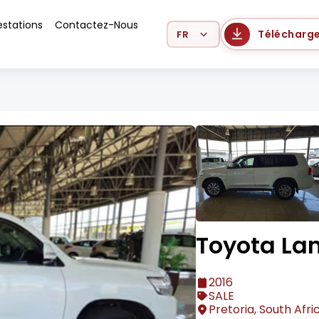
estations
Contactez-Nous
Select Language
Télécharge
Toyota Lan
2016
SALE
Pretoria, South Afri