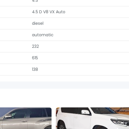
4.5
4.5 D V8 VX Auto
diesel
automatic
232
615
138