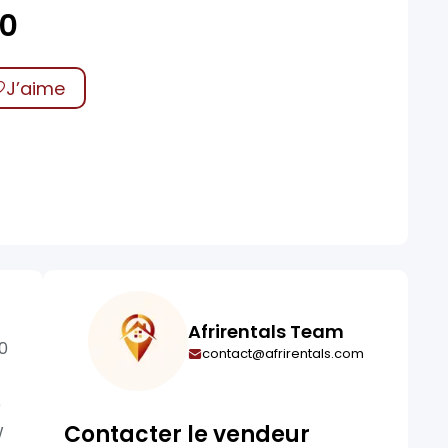
00
J’aime
Afrirentals Team
0
contact@afrirentals.com
e
Contacter le vendeur
W