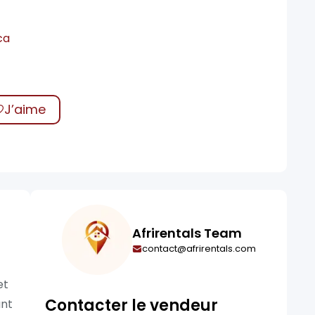
ca
J’aime
Afrirentals Team
contact@afrirentals.com
et
Contacter le vendeur
ant