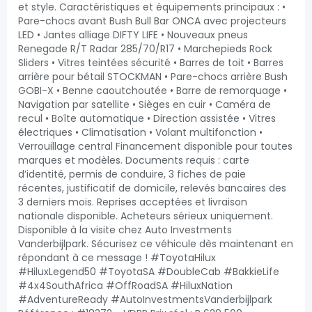
et style. Caractéristiques et équipements principaux : •
Pare-chocs avant Bush Bull Bar ONCA avec projecteurs
LED • Jantes alliage DIFTY LIFE • Nouveaux pneus
Renegade R/T Radar 285/70/R17 • Marchepieds Rock
Sliders • Vitres teintées sécurité • Barres de toit • Barres
arrière pour bétail STOCKMAN • Pare-chocs arrière Bush
GOBI-X • Benne caoutchoutée • Barre de remorquage •
Navigation par satellite • Sièges en cuir • Caméra de
recul • Boîte automatique • Direction assistée • Vitres
électriques • Climatisation • Volant multifonction •
Verrouillage central Financement disponible pour toutes
marques et modèles. Documents requis : carte
d’identité, permis de conduire, 3 fiches de paie
récentes, justificatif de domicile, relevés bancaires des
3 derniers mois. Reprises acceptées et livraison
nationale disponible. Acheteurs sérieux uniquement.
Disponible à la visite chez Auto Investments
Vanderbijlpark. Sécurisez ce véhicule dès maintenant en
répondant à ce message ! #ToyotaHilux
#HiluxLegend50 #ToyotaSA #DoubleCab #BakkieLife
#4x4SouthAfrica #OffRoadSA #HiluxNation
#AdventureReady #AutoInvestmentsVanderbijlpark