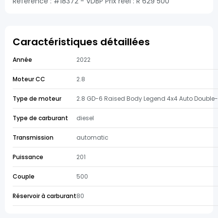
Référence : #18372 - VDBP Prix réel : R 629 500
Caractéristiques détaillées
Année
2022
Moteur CC
2.8
Type de moteur
2.8 GD-6 Raised Body Legend 4x4 Auto Double
Type de carburant
diesel
Transmission
automatic
Puissance
201
Couple
500
Réservoir à carburant
80