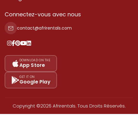
Nos Services
Propriété
Connectez-vous avec nous
Contactez-Nous
Propriété à vendre
contact@afrirentals.com
Conditions d'Utilisation
Propriété à louer
Politique de Confidentialité
Ajoutez votre témoignage
Nos tarifs
DOWNLOAD ON THE
App Store
Plan du site
GET IT ON
Google Play
Copyright ©2026 Afrirentals. Tous Droits Réservés.