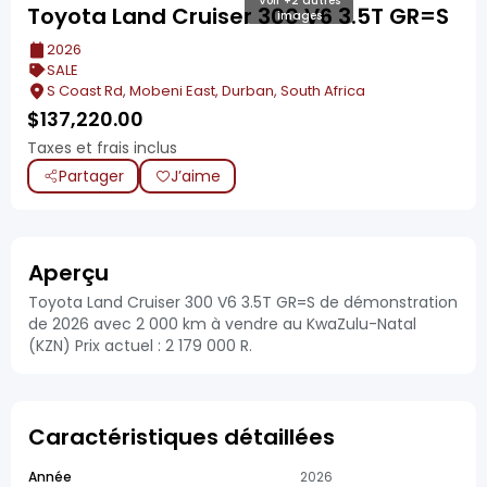
Voir +2 autres
Toyota Land Cruiser 300 V6 3.5T GR=S
images
2026
SALE
S Coast Rd, Mobeni East, Durban, South Africa
$
137,220.00
Taxes et frais inclus
Partager
J’aime
Aperçu
Toyota Land Cruiser 300 V6 3.5T GR=S de démonstration
de 2026 avec 2 000 km à vendre au KwaZulu-Natal
(KZN) Prix actuel : 2 179 000 R.
Caractéristiques détaillées
Année
2026