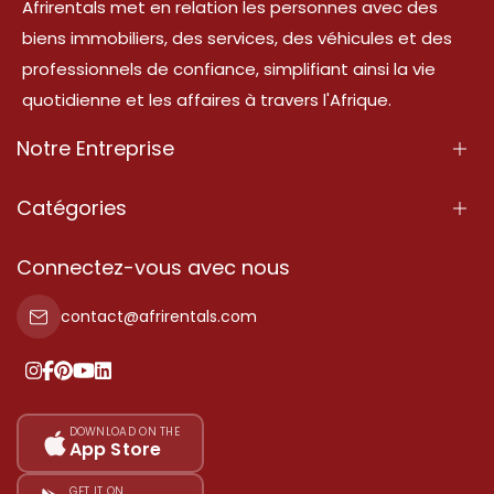
Afrirentals met en relation les personnes avec des
biens immobiliers, des services, des véhicules et des
professionnels de confiance, simplifiant ainsi la vie
quotidienne et les affaires à travers l'Afrique.
Notre Entreprise
À Propos
Catégories
Nos Services
Propriété
Connectez-vous avec nous
Contactez-Nous
Propriété à vendre
contact@afrirentals.com
Conditions d'Utilisation
Propriété à louer
Politique de Confidentialité
Ajoutez votre témoignage
Nos tarifs
DOWNLOAD ON THE
App Store
Plan du site
GET IT ON