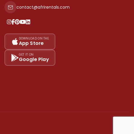
contact@afrirentals.com
DOWNLOAD ON THE
App Store
GET IT ON
Google Play