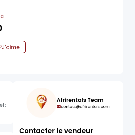
ca
0
J’aime
Afrirentals Team
l :
contact@afrirentals.com
Contacter le vendeur