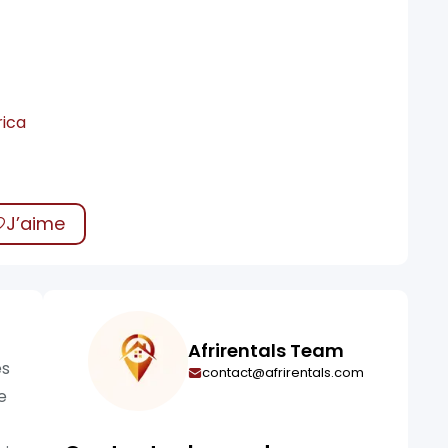
rica
J’aime
Afrirentals Team
es
contact@afrirentals.com
e