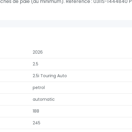
s fiches de paie (au minimum). Référence : 0311S-1444840 P
2026
2.5
2.5i Touring Auto
petrol
automatic
188
245