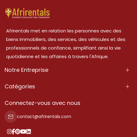
Afrirentals met en relation les personnes avec des
biens immobiliers, des services, des véhicules et des
professionnels de confiance, simplifiant ainsi la vie
quotidienne et les affaires à travers l'Afrique.
Notre Entreprise
À Propos
Catégories
Nos Services
Propriété
Connectez-vous avec nous
Contactez-Nous
Propriété à vendre
contact@afrirentals.com
Conditions d'Utilisation
Propriété à louer
Politique de Confidentialité
Ajoutez votre témoignage