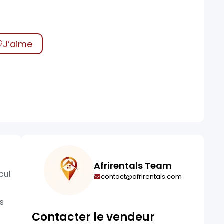
J’aime
Afrirentals Team
cul
contact@afrirentals.com
es
Contacter le vendeur