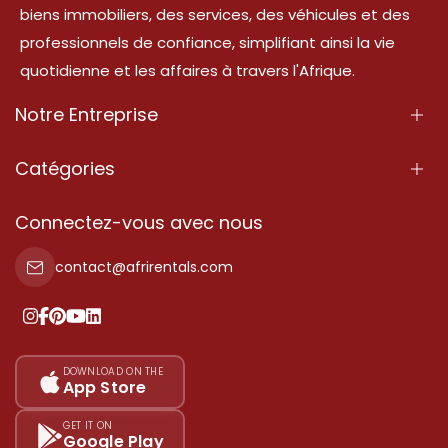
biens immobiliers, des services, des véhicules et des
professionnels de confiance, simplifiant ainsi la vie
quotidienne et les affaires à travers l'Afrique.
Notre Entreprise
À Propos
Catégories
Nos Services
Propriété
Connectez-vous avec nous
Contactez-Nous
Propriété à vendre
contact@afrirentals.com
Conditions d'Utilisation
Propriété à louer
Politique de Confidentialité
Ajoutez votre témoignage
Nos tarifs
DOWNLOAD ON THE
App Store
Plan du site
GET IT ON
Google Play