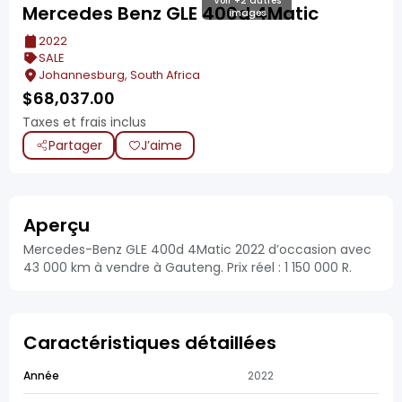
Voir +2 autres
Mercedes Benz GLE 400d 4Matic
images
2022
SALE
Johannesburg, South Africa
$
68,037.00
Taxes et frais inclus
Partager
J’aime
Aperçu
Mercedes-Benz GLE 400d 4Matic 2022 d’occasion avec
43 000 km à vendre à Gauteng. Prix réel : 1 150 000 R.
Caractéristiques détaillées
Année
2022