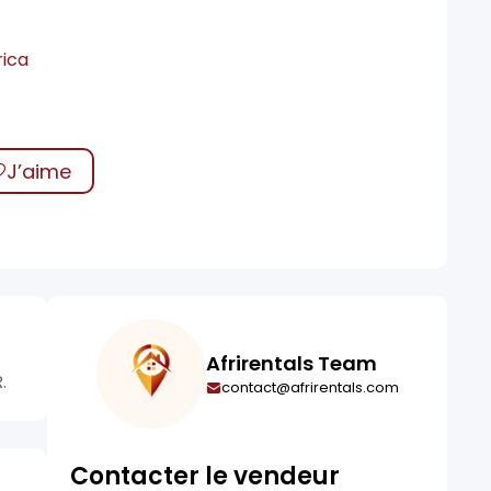
rica
0
J’aime
Afrirentals Team
.
contact@afrirentals.com
Contacter le vendeur