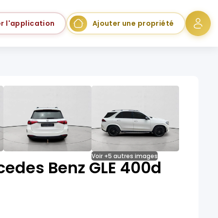
r l'application
Ajouter une propriété
Voir +5 autres images
cedes Benz GLE 400d