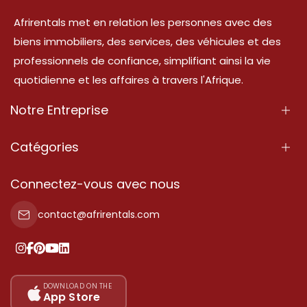
Afrirentals met en relation les personnes avec des
biens immobiliers, des services, des véhicules et des
professionnels de confiance, simplifiant ainsi la vie
quotidienne et les affaires à travers l'Afrique.
Notre Entreprise
À Propos
Catégories
Nos Services
Propriété
Connectez-vous avec nous
Contactez-Nous
Propriété à vendre
contact@afrirentals.com
Conditions d'Utilisation
Propriété à louer
Politique de Confidentialité
Ajoutez votre témoignage
Nos tarifs
DOWNLOAD ON THE
App Store
Plan du site