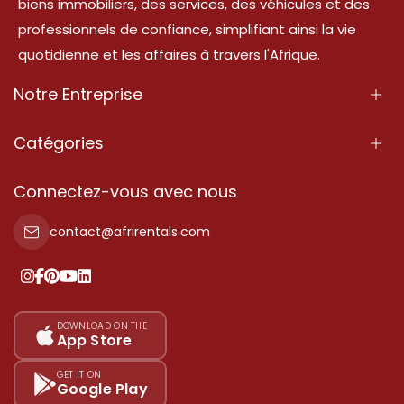
biens immobiliers, des services, des véhicules et des
professionnels de confiance, simplifiant ainsi la vie
quotidienne et les affaires à travers l'Afrique.
Notre Entreprise
À Propos
Catégories
Nos Services
Propriété
Connectez-vous avec nous
Contactez-Nous
Propriété à vendre
contact@afrirentals.com
Conditions d'Utilisation
Propriété à louer
Politique de Confidentialité
Ajoutez votre témoignage
Nos tarifs
DOWNLOAD ON THE
App Store
Plan du site
GET IT ON
Google Play