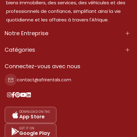
biens immobiliers, des services, des véhicules et des
professionnels de confiance, simplifiant ainsi la vie
quotidienne et les affaires à travers l'Afrique.
Notre Entreprise
À Propos
Catégories
Nos Services
Propriété
Connectez-vous avec nous
Contactez-Nous
Propriété à vendre
contact@afrirentals.com
Conditions d'Utilisation
Propriété à louer
Politique de Confidentialité
Ajoutez votre témoignage
Nos tarifs
DOWNLOAD ON THE
App Store
Plan du site
GET IT ON
Google Play