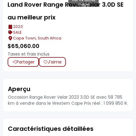
Voir +4 autres
Land Rover Range Rover Velar 3.0D SE
images
au meilleur prix
2023
SALE
Cape Town, South Africa
$
65,060.00
Taxes et frais inclus
Partager
J’aime
Aperçu
Occasion Range Rover Velar 2023 3.0D SE avec 58 785
km à vendre dans le Western Cape Prix réel : 1 099 850 R.
Caractéristiques détaillées