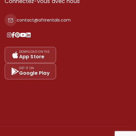
Connectez-vous avec nous
contact@afrirentals.com
DOWNLOAD ON THE
App Store
GET IT ON
Google Play