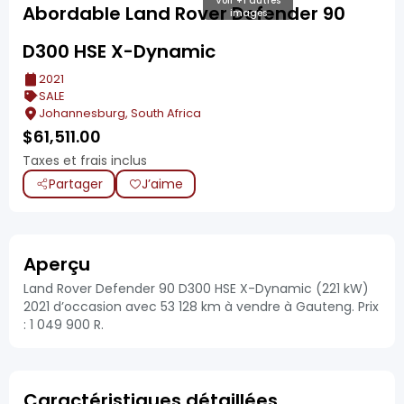
Voir +1 autres
Abordable Land Rover Defender 90
images
D300 HSE X-Dynamic
2021
SALE
Johannesburg, South Africa
$
61,511.00
Taxes et frais inclus
Partager
J’aime
Aperçu
Land Rover Defender 90 D300 HSE X-Dynamic (221 kW)
2021 d’occasion avec 53 128 km à vendre à Gauteng. Prix
: 1 049 900 R.
Caractéristiques détaillées