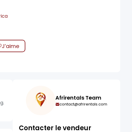
rica
J’aime
Afrirentals Team
g.
contact@afrirentals.com
Contacter le vendeur