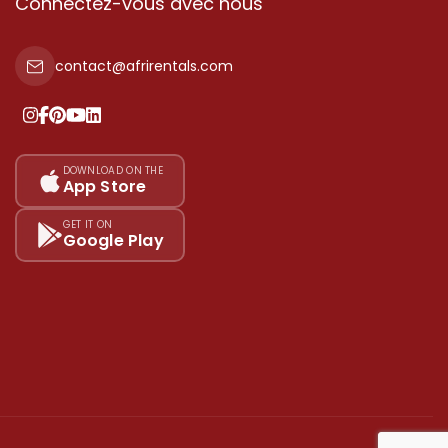
Connectez-vous avec nous
contact@afrirentals.com
DOWNLOAD ON THE
App Store
GET IT ON
Google Play