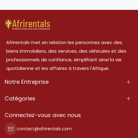
Afrirentals met en relation les personnes avec des
biens immobiliers, des services, des véhicules et des
professionnels de confiance, simplifiant ainsi la vie
quotidienne et les affaires à travers l'Afrique.
Notre Entreprise
À Propos
Catégories
Nos Services
Propriété
Connectez-vous avec nous
Contactez-Nous
Propriété à vendre
contact@afrirentals.com
Conditions d'Utilisation
Propriété à louer