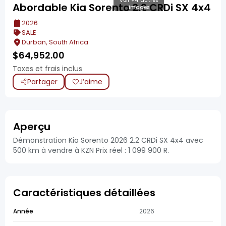
Voir +4 autres
Abordable Kia Sorento 2.2 CRDi SX 4x4
images
2026
SALE
Durban, South Africa
$
64,952.00
Taxes et frais inclus
Partager
J’aime
Aperçu
Démonstration Kia Sorento 2026 2.2 CRDi SX 4x4 avec
500 km à vendre à KZN Prix réel : 1 099 900 R.
Caractéristiques détaillées
Année
2026