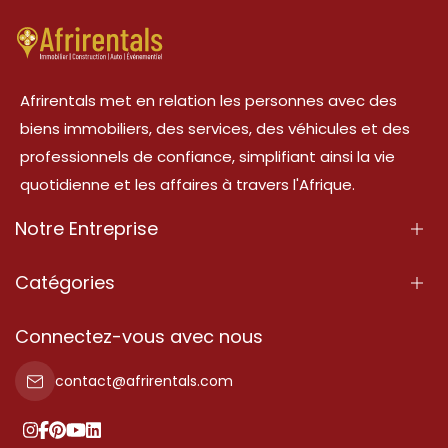
Afrirentals met en relation les personnes avec des
biens immobiliers, des services, des véhicules et des
professionnels de confiance, simplifiant ainsi la vie
quotidienne et les affaires à travers l'Afrique.
Notre Entreprise
À Propos
Catégories
Nos Services
Propriété
Connectez-vous avec nous
Contactez-Nous
Propriété à vendre
contact@afrirentals.com
Conditions d'Utilisation
Propriété à louer
Politique de Confidentialité
Ajoutez votre témoignage