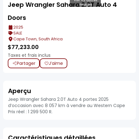
Voir +3 autres
Jeep Wrangler Sahara 2.0T Auto 4
images
Doors
2025
SALE
Cape Town, South Africa
$
77,233.00
Taxes et frais inclus
Partager
J’aime
Aperçu
Jeep Wrangler Sahara 2.0T Auto 4 portes 2025
d’occasion avec 8 057 km à vendre au Western Cape
Prix réel : 1 299 500 R.
Caractéristiques détaillées