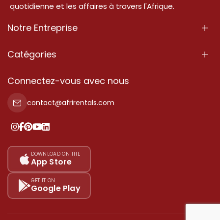
quotidienne et les affaires à travers l'Afrique.
Notre Entreprise
À Propos
Catégories
Nos Services
Propriété
Connectez-vous avec nous
Contactez-Nous
Propriété à vendre
contact@afrirentals.com
Conditions d'Utilisation
Propriété à louer
Politique de Confidentialité
Ajoutez votre témoignage
Nos tarifs
DOWNLOAD ON THE
App Store
Plan du site
GET IT ON
Google Play