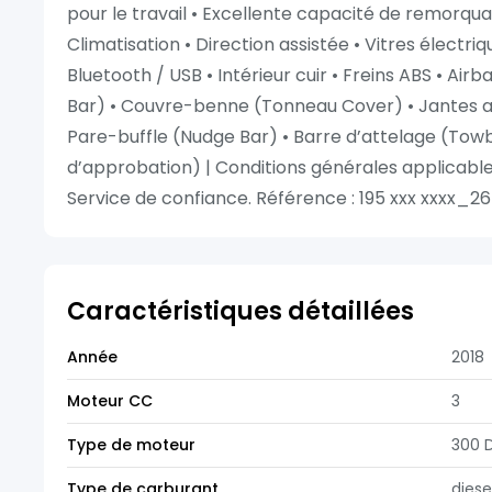
pour le travail • Excellente capacité de remorquag
Climatisation • Direction assistée • Vitres électri
Bluetooth / USB • Intérieur cuir • Freins ABS • Airb
Bar) • Couvre-benne (Tonneau Cover) • Jantes a
Pare-buffle (Nudge Bar) • Barre d’attelage (Tow
d’approbation) | Conditions générales applicables
Service de confiance. Référence : 195 xxx xxxx_26 
Caractéristiques détaillées
Année
2018
Moteur CC
3
Type de moteur
300 
Type de carburant
diese