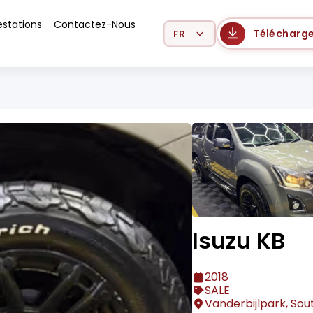
estations
Contactez-Nous
Select Language
Télécharge
Isuzu KB
2018
SALE
Vanderbijlpark, Sou