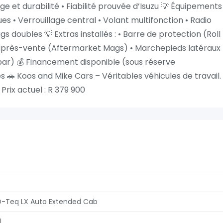
e et durabilité • Fiabilité prouvée d’Isuzu 💡 Équipements :
ques • Verrouillage central • Volant multifonction • Radio
ags doubles 💡 Extras installés : • Barre de protection (Roll
près-vente (Aftermarket Mags) • Marchepieds latéraux 
bar) 💰 Financement disponible (sous réserve
 🚗 Koos and Mike Cars – Véritables véhicules de travail.
Prix actuel : R 379 900
D-Teq LX Auto Extended Cab
l