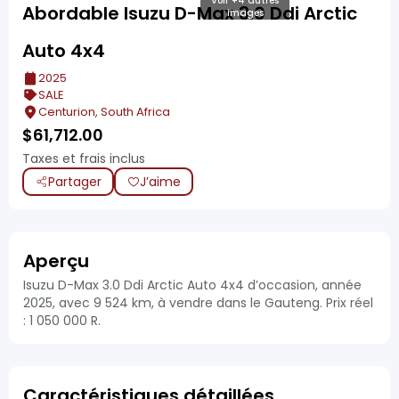
Voir +4 autres
Abordable Isuzu D-Max 3.0 Ddi Arctic
images
Auto 4x4
2025
SALE
Centurion, South Africa
$
61,712.00
Taxes et frais inclus
Partager
J’aime
Aperçu
Isuzu D-Max 3.0 Ddi Arctic Auto 4x4 d’occasion, année
2025, avec 9 524 km, à vendre dans le Gauteng. Prix réel
: 1 050 000 R.
Caractéristiques détaillées