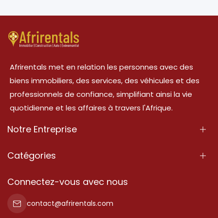
Afrirentals met en relation les personnes avec des
biens immobiliers, des services, des véhicules et des
professionnels de confiance, simplifiant ainsi la vie
quotidienne et les affaires à travers l'Afrique.
Notre Entreprise
À Propos
Catégories
Nos Services
Propriété
Connectez-vous avec nous
Contactez-Nous
Propriété à vendre
contact@afrirentals.com
Conditions d'Utilisation
Propriété à louer