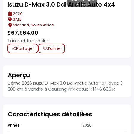
Voir +2 autres
Isuzu D-Max 3.0 Ddi Arctic Auto 4x4
images
2026
SALE
Midrand, South Africa
$
67,964.00
Taxes et frais inclus
Partager
J’aime
Aperçu
Démo 2026 Isuzu D-Max 3.0 Ddi Arctic Auto 4x4 avec 3
500 km à vendre à Gauteng Prix actuel : 1 146 686 R
Caractéristiques détaillées
Année
2026