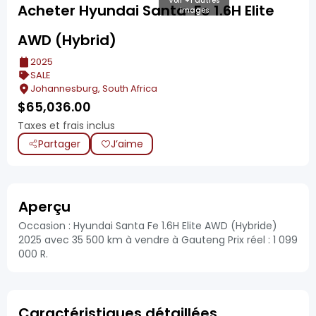
Voir +1 autres
Acheter Hyundai Santa-Fe 1.6H Elite
images
AWD (Hybrid)
2025
SALE
Johannesburg, South Africa
$
65,036.00
Taxes et frais inclus
Partager
J’aime
Aperçu
Occasion : Hyundai Santa Fe 1.6H Elite AWD (Hybride)
2025 avec 35 500 km à vendre à Gauteng Prix réel : 1 099
000 R.
Caractéristiques détaillées