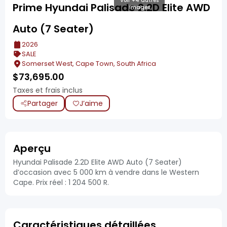
Voir +4 autres
Prime Hyundai Palisade 2.2D Elite AWD
images
Auto (7 Seater)
2026
SALE
Somerset West, Cape Town, South Africa
$
73,695.00
Taxes et frais inclus
Partager
J’aime
Aperçu
Hyundai Palisade 2.2D Elite AWD Auto (7 Seater)
d’occasion avec 5 000 km à vendre dans le Western
Cape. Prix réel : 1 204 500 R.
Caractéristiques détaillées