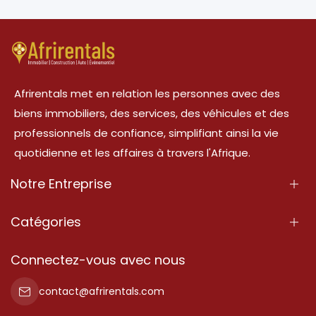
Afrirentals met en relation les personnes avec des
biens immobiliers, des services, des véhicules et des
professionnels de confiance, simplifiant ainsi la vie
quotidienne et les affaires à travers l'Afrique.
Notre Entreprise
À Propos
Catégories
Nos Services
Propriété
Connectez-vous avec nous
Contactez-Nous
Propriété à vendre
contact@afrirentals.com
Conditions d'Utilisation
Propriété à louer