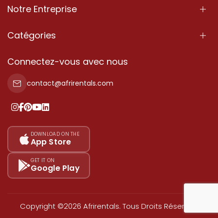
Notre Entreprise
À Propos
Catégories
Nos Services
Propriété
Connectez-vous avec nous
Contactez-Nous
Propriété à vendre
contact@afrirentals.com
Conditions d'Utilisation
Propriété à louer
Politique de Confidentialité
Ajoutez votre témoignage
Nos tarifs
DOWNLOAD ON THE
App Store
Plan du site
GET IT ON
Google Play
Copyright ©2026 Afrirentals. Tous Droits Réservés.