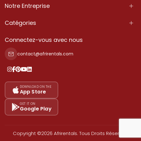
Notre Entreprise
À Propos
Catégories
Nos Services
Propriété
Connectez-vous avec nous
Contactez-Nous
Propriété à vendre
contact@afrirentals.com
Conditions d'Utilisation
Propriété à louer
Politique de Confidentialité
Ajoutez votre témoignage
Nos tarifs
DOWNLOAD ON THE
App Store
Plan du site
GET IT ON
Google Play
Copyright ©2026 Afrirentals. Tous Droits Réservés.