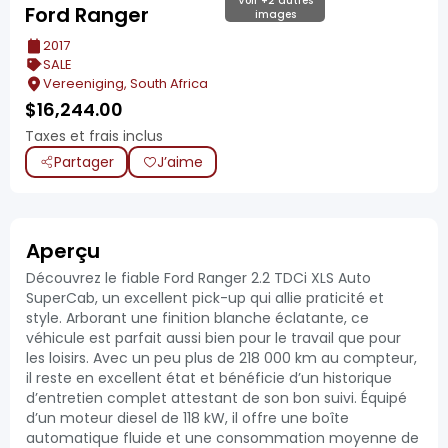
Voir +2 autres
Ford Ranger
images
2017
SALE
Vereeniging, South Africa
$
16,244.00
Taxes et frais inclus
Partager
J’aime
Aperçu
Découvrez le fiable Ford Ranger 2.2 TDCi XLS Auto
SuperCab, un excellent pick-up qui allie praticité et
style. Arborant une finition blanche éclatante, ce
véhicule est parfait aussi bien pour le travail que pour
les loisirs. Avec un peu plus de 218 000 km au compteur,
il reste en excellent état et bénéficie d’un historique
d’entretien complet attestant de son bon suivi. Équipé
d’un moteur diesel de 118 kW, il offre une boîte
automatique fluide et une consommation moyenne de