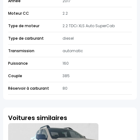
Année
2017
Moteur CC
2.2
Type de moteur
2.2 TDCi XLS Auto SuperCab
Type de carburant
diesel
Transmission
automatic
Puissance
160
Couple
385
Réservoir à carburant
80
Voitures similaires