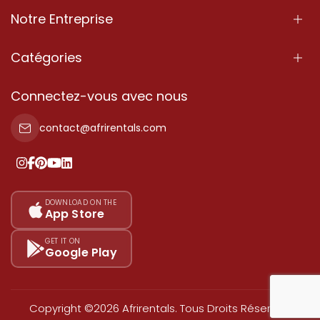
Notre Entreprise
À Propos
Catégories
Nos Services
Propriété
Connectez-vous avec nous
Contactez-Nous
Propriété à vendre
contact@afrirentals.com
Conditions d'Utilisation
Propriété à louer
Politique de Confidentialité
Ajoutez votre témoignage
Nos tarifs
DOWNLOAD ON THE
App Store
Plan du site
GET IT ON
Google Play
Copyright ©2026 Afrirentals. Tous Droits Réservés.