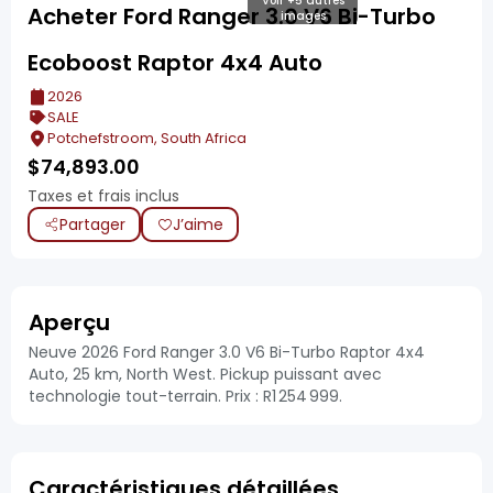
Voir +5 autres
Acheter Ford Ranger 3.0 V6 Bi-Turbo
images
Ecoboost Raptor 4x4 Auto
2026
SALE
Potchefstroom, South Africa
$
74,893.00
Taxes et frais inclus
Partager
J’aime
Aperçu
Neuve 2026 Ford Ranger 3.0 V6 Bi-Turbo Raptor 4x4
Auto, 25 km, North West. Pickup puissant avec
technologie tout-terrain. Prix : R1 254 999.
Caractéristiques détaillées