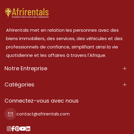
Afrirentals met en relation les personnes avec des
biens immobiliers, des services, des véhicules et des
professionnels de confiance, simplifiant ainsi la vie
quotidienne et les affaires à travers l'Afrique.
Notre Entreprise
À Propos
Catégories
Nos Services
Propriété
Connectez-vous avec nous
Contactez-Nous
Propriété à vendre
contact@afrirentals.com
Conditions d'Utilisation
Propriété à louer
Politique de Confidentialité
Ajoutez votre témoignage