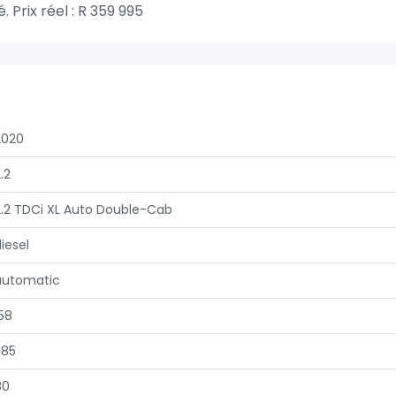
 Prix réel : R 359 995
2020
.2
2.2 TDCi XL Auto Double-Cab
iesel
automatic
58
385
80