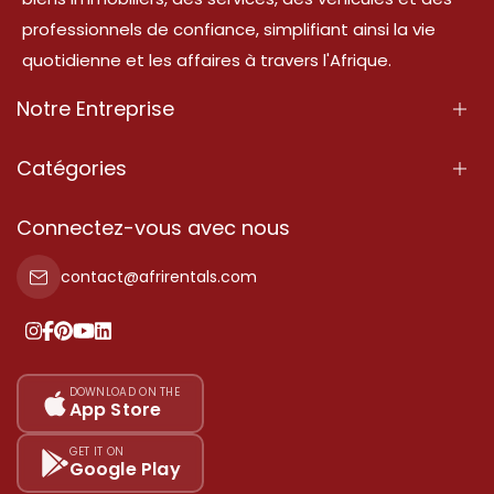
professionnels de confiance, simplifiant ainsi la vie
quotidienne et les affaires à travers l'Afrique.
Notre Entreprise
À Propos
Catégories
Nos Services
Propriété
Connectez-vous avec nous
Contactez-Nous
Propriété à vendre
contact@afrirentals.com
Conditions d'Utilisation
Propriété à louer
Politique de Confidentialité
Ajoutez votre témoignage
Nos tarifs
DOWNLOAD ON THE
App Store
Plan du site
GET IT ON
Google Play