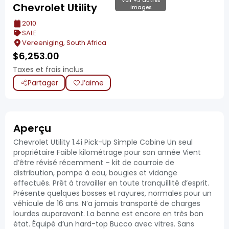
Voir +3 autres
Chevrolet Utility
images
2010
SALE
Vereeniging, South Africa
$
6,253.00
Taxes et frais inclus
Partager
J’aime
Aperçu
Chevrolet Utility 1.4i Pick-Up Simple Cabine Un seul
propriétaire Faible kilométrage pour son année Vient
d’être révisé récemment – kit de courroie de
distribution, pompe à eau, bougies et vidange
effectués. Prêt à travailler en toute tranquillité d’esprit.
Présente quelques bosses et rayures, normales pour un
véhicule de 16 ans. N’a jamais transporté de charges
lourdes auparavant. La benne est encore en très bon
état. Équipé d’un hard-top Bucco avec vitres. Sans