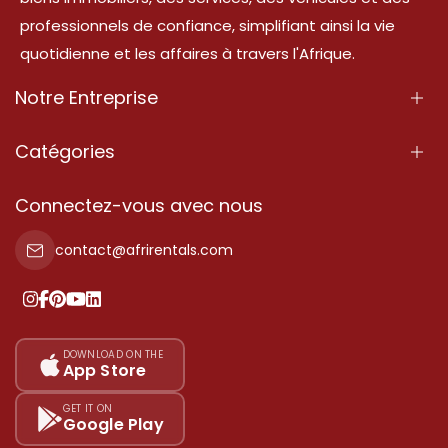
professionnels de confiance, simplifiant ainsi la vie
quotidienne et les affaires à travers l'Afrique.
Notre Entreprise
À Propos
Catégories
Nos Services
Propriété
Connectez-vous avec nous
Contactez-Nous
Propriété à vendre
contact@afrirentals.com
Conditions d'Utilisation
Propriété à louer
Politique de Confidentialité
Ajoutez votre témoignage
Nos tarifs
DOWNLOAD ON THE
App Store
Plan du site
GET IT ON
Google Play