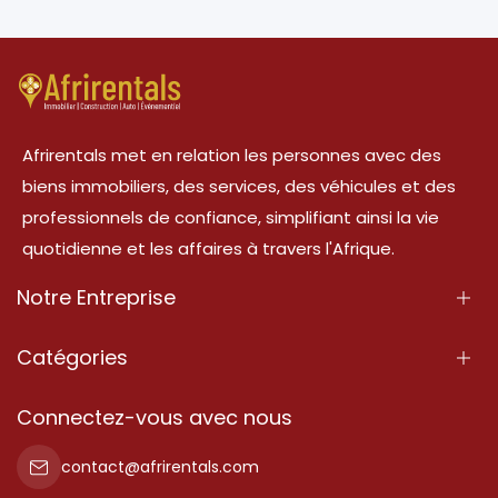
Afrirentals met en relation les personnes avec des
biens immobiliers, des services, des véhicules et des
professionnels de confiance, simplifiant ainsi la vie
quotidienne et les affaires à travers l'Afrique.
Notre Entreprise
À Propos
Catégories
Nos Services
Propriété
Connectez-vous avec nous
Contactez-Nous
Propriété à vendre
contact@afrirentals.com
Conditions d'Utilisation
Propriété à louer