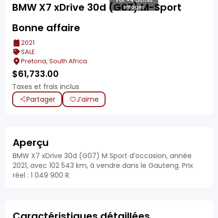
Voir +4 autres
BMW X7 xDrive 30d (G07) M-Sport
images
Bonne affaire
2021
SALE
Pretoria, South Africa
$
61,733.00
Taxes et frais inclus
Partager
J’aime
Aperçu
BMW X7 xDrive 30d (G07) M Sport d’occasion, année
2021, avec 102 543 km, à vendre dans le Gauteng. Prix
réel : 1 049 900 R.
Caractéristiques détaillées