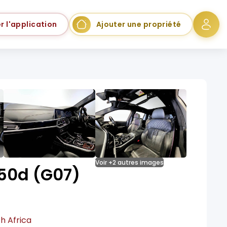
r l'application
Ajouter une propriété
Voir +2 autres images
50d (G07)
h Africa