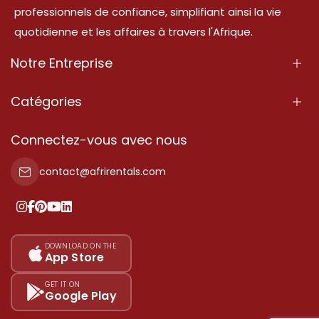
professionnels de confiance, simplifiant ainsi la vie
quotidienne et les affaires à travers l'Afrique.
Notre Entreprise
À Propos
Catégories
Nos Services
Propriété
Connectez-vous avec nous
Contactez-Nous
Propriété à vendre
contact@afrirentals.com
Conditions d'Utilisation
Propriété à louer
Politique de Confidentialité
Ajoutez votre témoignage
Nos tarifs
DOWNLOAD ON THE
App Store
Plan du site
GET IT ON
Google Play