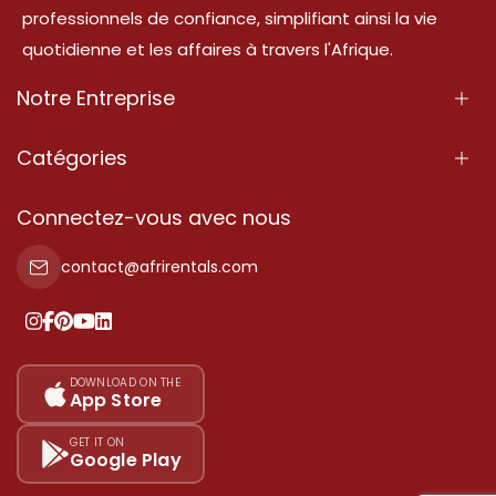
professionnels de confiance, simplifiant ainsi la vie
quotidienne et les affaires à travers l'Afrique.
Notre Entreprise
À Propos
Catégories
Nos Services
Propriété
Connectez-vous avec nous
Contactez-Nous
Propriété à vendre
contact@afrirentals.com
Conditions d'Utilisation
Propriété à louer
Politique de Confidentialité
Ajoutez votre témoignage
Nos tarifs
DOWNLOAD ON THE
App Store
Plan du site
GET IT ON
Google Play