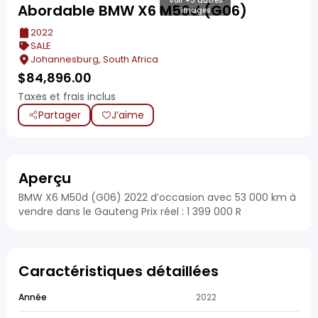
Voir +3 autres
Abordable BMW X6 M50d (G06)
images
2022
SALE
Johannesburg, South Africa
$
84,896.00
Taxes et frais inclus
Partager
J’aime
Aperçu
BMW X6 M50d (G06) 2022 d’occasion avec 53 000 km à
vendre dans le Gauteng Prix réel : 1 399 000 R
Caractéristiques détaillées
Année
2022