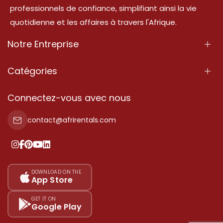
professionnels de confiance, simplifiant ainsi la vie
quotidienne et les affaires à travers l'Afrique.
Notre Entreprise
À Propos
Catégories
Nos Services
Propriété
Connectez-vous avec nous
Contactez-Nous
Propriété à vendre
contact@afrirentals.com
Conditions d'Utilisation
Propriété à louer
Politique de Confidentialité
Ajoutez votre témoignage
Nos tarifs
DOWNLOAD ON THE
App Store
Plan du site
GET IT ON
Google Play