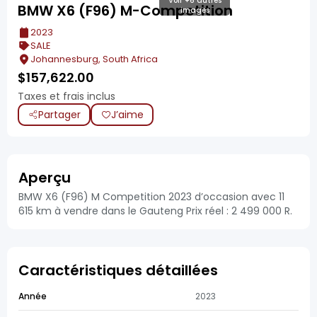
Voir +6 autres
BMW X6 (F96) M-Competition
images
2023
SALE
Johannesburg, South Africa
$
157,622.00
Taxes et frais inclus
Partager
J’aime
Aperçu
BMW X6 (F96) M Competition 2023 d’occasion avec 11
615 km à vendre dans le Gauteng Prix réel : 2 499 000 R.
Caractéristiques détaillées
Année
2023