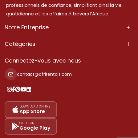
professionnels de confiance, simplifiant ainsi la vie
quotidienne et les affaires à travers l'Afrique.
Notre Entreprise
À Propos
Catégories
Nos Services
Propriété
Connectez-vous avec nous
Contactez-Nous
Propriété à vendre
contact@afrirentals.com
Conditions d'Utilisation
Propriété à louer
Politique de Confidentialité
Ajoutez votre témoignage
Nos tarifs
DOWNLOAD ON THE
App Store
Plan du site
GET IT ON
Google Play