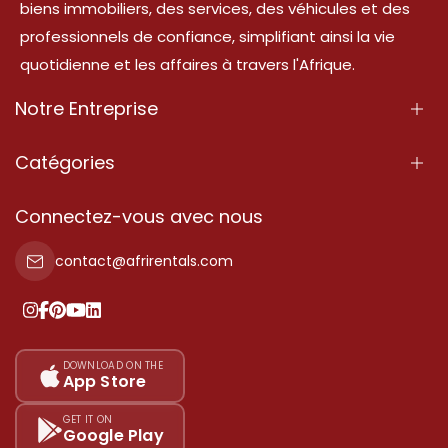
biens immobiliers, des services, des véhicules et des
professionnels de confiance, simplifiant ainsi la vie
quotidienne et les affaires à travers l'Afrique.
Notre Entreprise
À Propos
Catégories
Nos Services
Propriété
Connectez-vous avec nous
Contactez-Nous
Propriété à vendre
contact@afrirentals.com
Conditions d'Utilisation
Propriété à louer
Politique de Confidentialité
Ajoutez votre témoignage
Nos tarifs
DOWNLOAD ON THE
App Store
Plan du site
GET IT ON
Google Play