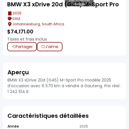
Voir +1 autres
BMW X3 xDrive 20d (G45) M-Sport Pro
images
2025
SALE
Johannesburg, South Africa
$
74,171.00
Taxes et frais inclus
Partager
J’aime
Aperçu
BMW X3 xDrive 20d (G45) M-Sport Pro modèle 2025
d’occasion avec 6 570 km à vendre à Gauteng. Prix réel :
1 242 104 R.
Caractéristiques détaillées
Année
2025