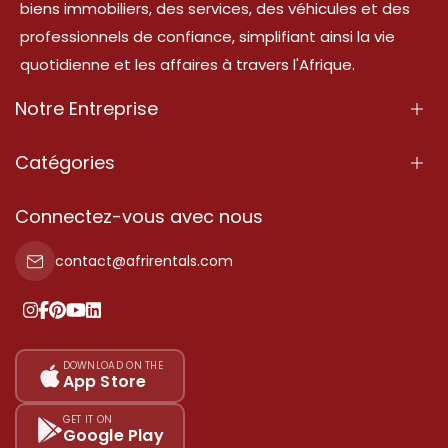
biens immobiliers, des services, des véhicules et des
professionnels de confiance, simplifiant ainsi la vie
quotidienne et les affaires à travers l'Afrique.
Notre Entreprise
À Propos
Catégories
Nos Services
Propriété
Connectez-vous avec nous
Contactez-Nous
Propriété à vendre
contact@afrirentals.com
Conditions d'Utilisation
Propriété à louer
Politique de Confidentialité
Ajoutez votre témoignage
Nos tarifs
DOWNLOAD ON THE
App Store
Plan du site
GET IT ON
Google Play