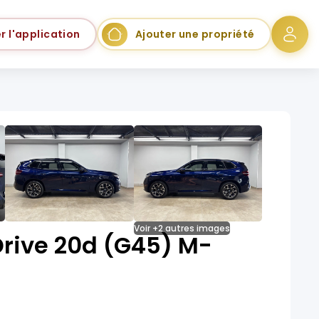
r l'application
Ajouter une propriété
Voir +2 autres images
rive 20d (G45) M-