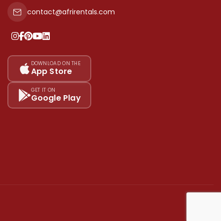
contact@afrirentals.com
DOWNLOAD ON THE
App Store
GET IT ON
Google Play