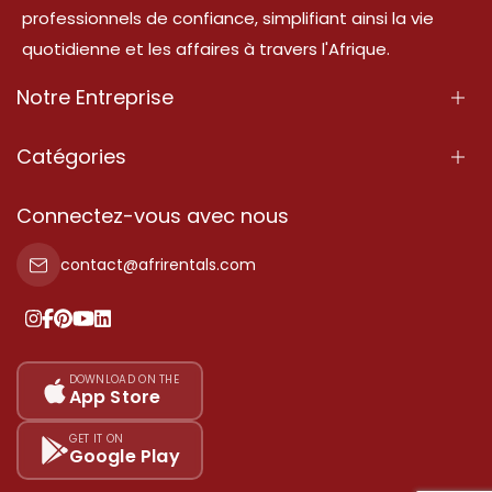
professionnels de confiance, simplifiant ainsi la vie
quotidienne et les affaires à travers l'Afrique.
Notre Entreprise
À Propos
Catégories
Nos Services
Propriété
Connectez-vous avec nous
Contactez-Nous
Propriété à vendre
contact@afrirentals.com
Conditions d'Utilisation
Propriété à louer
Politique de Confidentialité
Ajoutez votre témoignage
Nos tarifs
DOWNLOAD ON THE
App Store
Plan du site
GET IT ON
Google Play