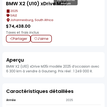
Voir +2 autres
BMW X2 (U10) xDrive M35i
images
2025
SALE
Johannesburg, South Africa
$
74,438.00
Taxes et frais inclus
Partager
J’aime
Aperçu
BMW X2 (U10) xDrive M35i modèle 2025 d’occasion avec
6 300 km à vendre à Gauteng. Prix réel : 1 249 000 R.
Caractéristiques détaillées
Année
2025