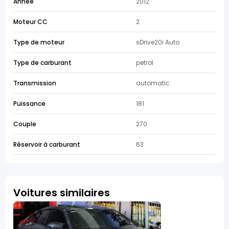
Année
2012
Moteur CC
2
Type de moteur
sDrive20i Auto
Type de carburant
petrol
Transmission
automatic
Puissance
181
Couple
270
Réservoir à carburant
63
Voitures similaires