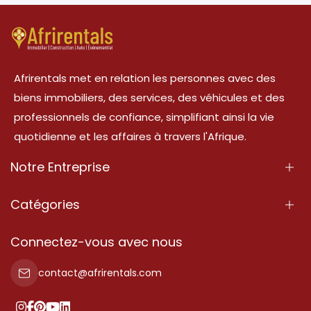
Afrirentals met en relation les personnes avec des
biens immobiliers, des services, des véhicules et des
professionnels de confiance, simplifiant ainsi la vie
quotidienne et les affaires à travers l'Afrique.
Notre Entreprise
À Propos
Catégories
Nos Services
Propriété
Connectez-vous avec nous
Contactez-Nous
Propriété à vendre
contact@afrirentals.com
Conditions d'Utilisation
Propriété à louer
Politique de Confidentialité