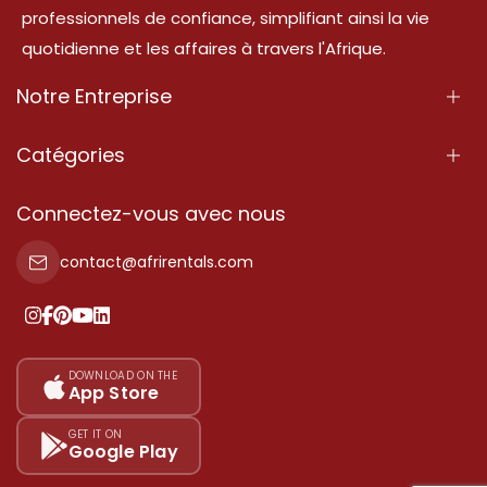
professionnels de confiance, simplifiant ainsi la vie
quotidienne et les affaires à travers l'Afrique.
Notre Entreprise
À Propos
Catégories
Nos Services
Propriété
Connectez-vous avec nous
Contactez-Nous
Propriété à vendre
contact@afrirentals.com
Conditions d'Utilisation
Propriété à louer
Politique de Confidentialité
Ajoutez votre témoignage
Nos tarifs
DOWNLOAD ON THE
App Store
Plan du site
GET IT ON
Google Play