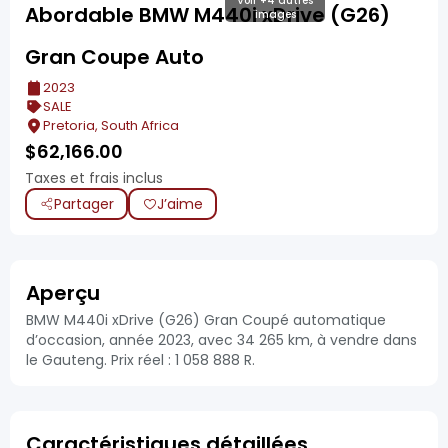
Voir +4 autres
Abordable BMW M440i xDrive (G26)
images
Gran Coupe Auto
2023
SALE
Pretoria, South Africa
$
62,166.00
Taxes et frais inclus
Partager
J’aime
Aperçu
BMW M440i xDrive (G26) Gran Coupé automatique
d’occasion, année 2023, avec 34 265 km, à vendre dans
le Gauteng. Prix réel : 1 058 888 R.
Caractéristiques détaillées