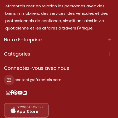
Afrirentals met en relation les personnes avec des
biens immobiliers, des services, des véhicules et des
professionnels de confiance, simplifiant ainsi la vie
quotidienne et les affaires à travers l'Afrique.
Notre Entreprise
À Propos
Catégories
Nos Services
Propriété
Connectez-vous avec nous
Contactez-Nous
Propriété à vendre
contact@afrirentals.com
Conditions d'Utilisation
Propriété à louer
Politique de Confidentialité
Ajoutez votre témoignage
Nos tarifs
DOWNLOAD ON THE
App Store
Plan du site