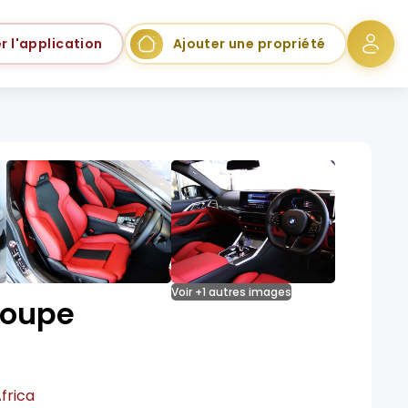
r l'application
Ajouter une propriété
Voir +1 autres images
oupe
frica