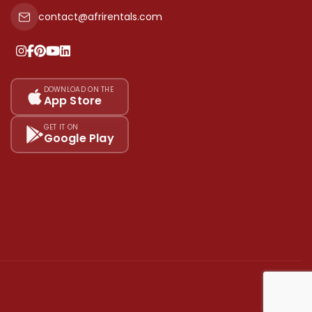
contact@afrirentals.com
DOWNLOAD ON THE
App Store
GET IT ON
Google Play